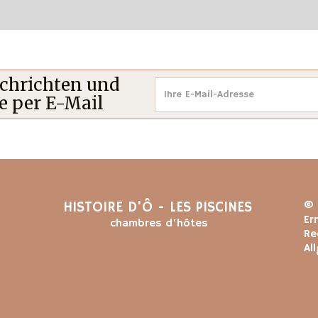
achrichten und
 per E-Mail
HISTOIRE D'Ô - LES PISCINES
© 
Er
chambres d'hôtes
Re
Al