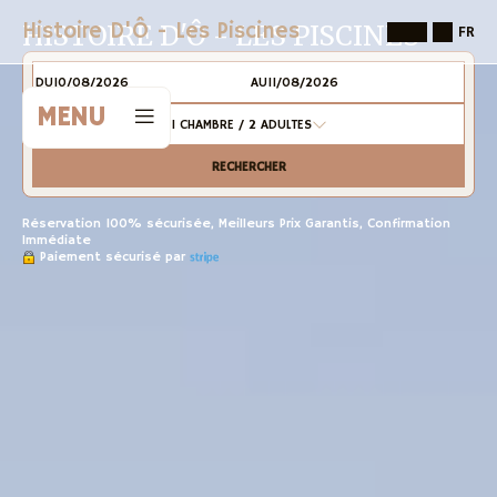
Histoire D'Ô - Les Piscines
HISTOIRE D'Ô - LES PISCINES
FR
DU
AU
MENU
1
CHAMBRE /
2
ADULTES
RECHERCHER
Réservation 100% sécurisée, Meilleurs Prix Garantis, Confirmation
Immédiate
Paiement sécurisé par