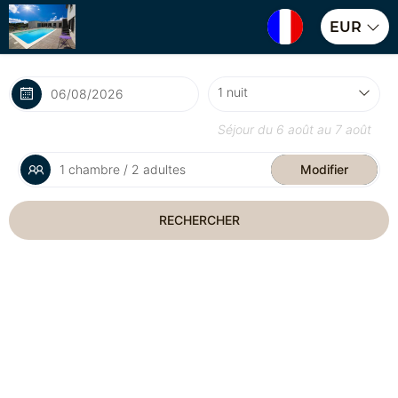
EUR
Séjour du
6 août
au
7 août
1 chambre / 2 adultes
Modifier