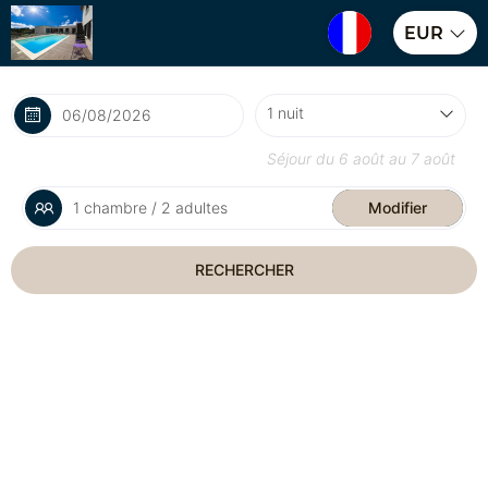
EUR
Séjour du
6 août
au
7 août
1 chambre / 2 adultes
Modifier