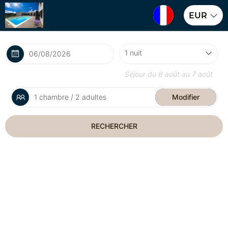
EUR
Séjour du
6 août
au
7 août
1 chambre / 2 adultes
Modifier